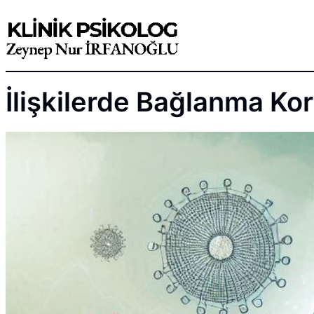
Skip
to
content
İlişkilerde Bağlanma Ko