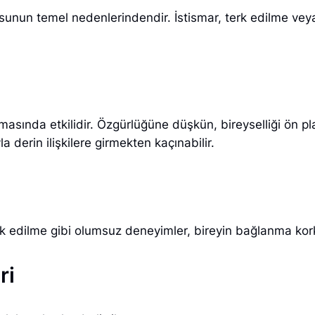
nun temel nedenlerindendir. İstismar, terk edilme veya d
asında etkilidir. Özgürlüğüne düşkün, bireyselliği ön pla
la derin ilişkilere girmekten kaçınabilir.
rk edilme gibi olumsuz deneyimler, bireyin bağlanma kork
ri