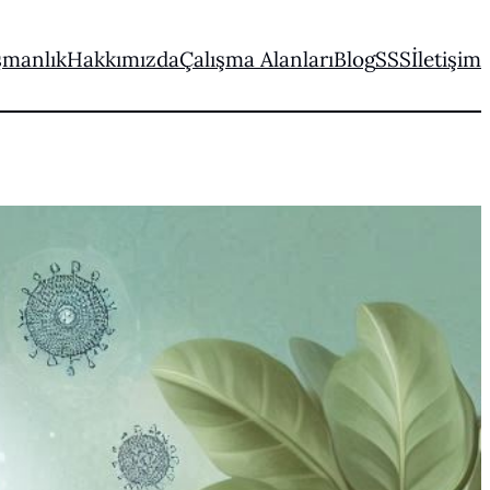
şmanlık
Hakkımızda
Çalışma Alanları
Blog
SSS
İletişim