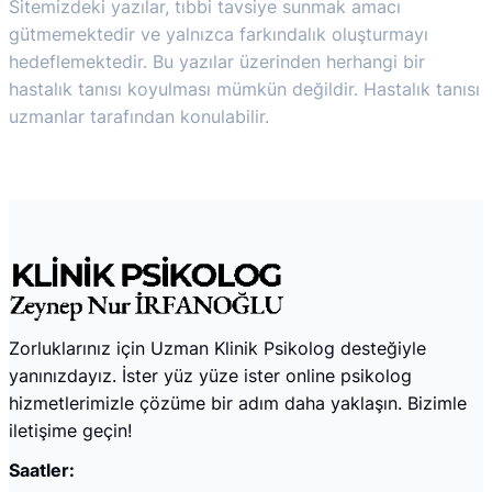
Sitemizdeki yazılar, tıbbi tavsiye sunmak amacı
gütmemektedir ve yalnızca farkındalık oluşturmayı
hedeflemektedir. Bu yazılar üzerinden herhangi bir
hastalık tanısı koyulması mümkün değildir. Hastalık tanısı
uzmanlar tarafından konulabilir.
Zorluklarınız için Uzman Klinik Psikolog desteğiyle
yanınızdayız. İster yüz yüze ister online psikolog
hizmetlerimizle çözüme bir adım daha yaklaşın. Bizimle
iletişime geçin!
Saatler: