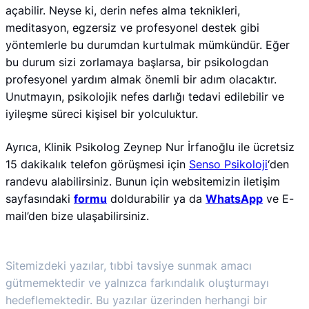
açabilir. Neyse ki, derin nefes alma teknikleri,
meditasyon, egzersiz ve profesyonel destek gibi
yöntemlerle bu durumdan kurtulmak mümkündür. Eğer
bu durum sizi zorlamaya başlarsa, bir psikologdan
profesyonel yardım almak önemli bir adım olacaktır.
Unutmayın, psikolojik nefes darlığı tedavi edilebilir ve
iyileşme süreci kişisel bir yolculuktur.
Ayrıca, Klinik Psikolog Zeynep Nur İrfanoğlu ile ücretsiz
15 dakikalık telefon görüşmesi için
Senso Psikoloji
‘den
randevu alabilirsiniz. Bunun için websitemizin iletişim
sayfasındaki
formu
doldurabilir ya da
WhatsApp
ve E-
mail’den bize ulaşabilirsiniz.
Sitemizdeki yazılar, tıbbi tavsiye sunmak amacı
gütmemektedir ve yalnızca farkındalık oluşturmayı
hedeflemektedir. Bu yazılar üzerinden herhangi bir