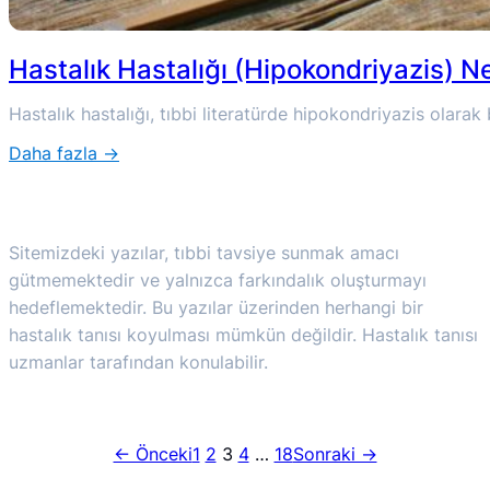
Hastalık Hastalığı (Hipokondriyazis) N
Hastalık hastalığı, tıbbi literatürde hipokondriyazis olarak 
Daha fazla →
:
Hastalık
Hastalığı
Sitemizdeki yazılar, tıbbi tavsiye sunmak amacı
(Hipokondriyazis)
gütmemektedir ve yalnızca farkındalık oluşturmayı
Nedir?
hedeflemektedir. Bu yazılar üzerinden herhangi bir
hastalık tanısı koyulması mümkün değildir. Hastalık tanısı
uzmanlar tarafından konulabilir.
← Önceki
1
2
3
4
…
18
Sonraki →