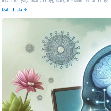
İnsanların yaşamsal ve duygusal gereksinimleri tarih boyunca
Daha fazla →
:
İnsan
Neye
İhtiyaç
Duyar?